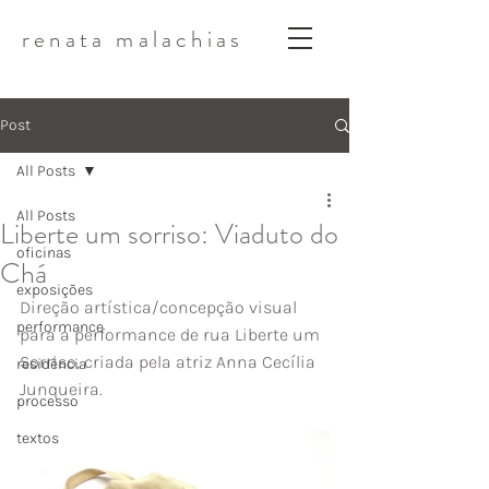
renata malachias
Post
All Posts
All Posts
Liberte um sorriso: Viaduto do
oficinas
Chá
exposições
Direção artística/concepção visual 
performance
para a performance de rua Liberte um 
Sorriso, criada pela atriz Anna Cecília 
residência
Junqueira.
processo
textos