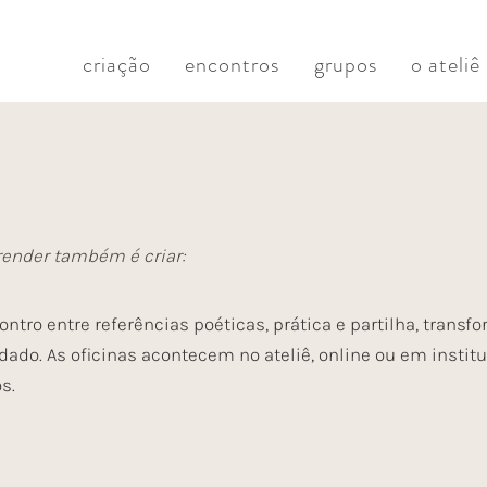
criação
encontros
grupos
o ateliê
render também é criar:
tro entre referências poéticas, prática e partilha, transf
ado. As oficinas acontecem no ateliê, online ou em instit
s.