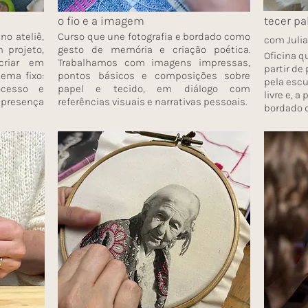
o fio e a imagem
tecer pa
no ateliê,
Curso que une fotografia e bordado como
com Juli
 projeto,
gesto de memória e criação poética.
Oficina q
criar em
Trabalhamos com imagens impressas,
partir de
ema fixo:
pontos básicos e composições sobre
pela escu
ocesso e
papel e tecido, em diálogo com
livre e, a
 presença
referências visuais e narrativas pessoais.
bordado d