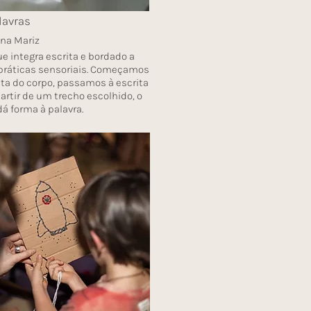
lavras
ana Mariz
ue integra escrita e bordado a
 práticas sensoriais. Começamos
ta do corpo, passamos à escrita
 partir de um trecho escolhido, o
á forma à palavra.