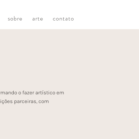
sobre
arte
contato
ormando o fazer artístico em
uições parceiras, com