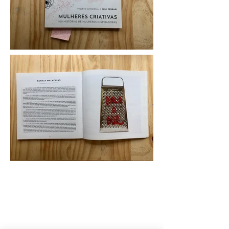
Renata Malachias
artista . educadora . arteterapeuta
renatamt@gmail.com