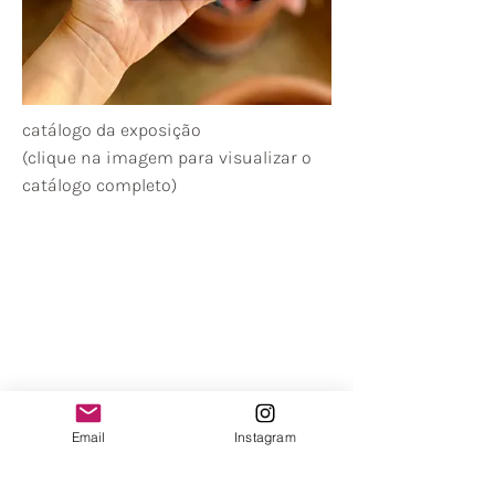
catálogo da exposição
(clique na imagem para visualizar o
catálogo completo)
Renata Malachias
artista . educadora . arteterapeuta
renatamt@gmail.com
Rua Dr. Guilherme Bannitz, 126 cj 71
Itaim Bibi .
04532-060
São Paulo - SP
Email
Instagram