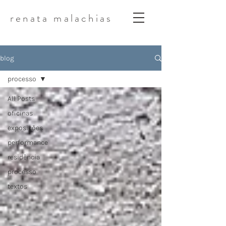
renata malachias
blog
processo
All Posts
oficinas
exposições
performance
residência
processo
textos