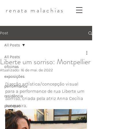
renata malachias
Post
All Posts
All Posts
Liberte um sorriso: Montpellier
oficinas
Atualizado:
16 de mai. de 2022
exposições
Direção artística/concepção visual 
performance
para a performance de rua Liberte um 
residência
Sorriso, criada pela atriz Anna Cecília 
Junqueira.
processo
textos